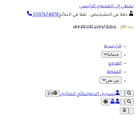
تخطي إلى المحتوى الرئيسي
دقة في التشخيص.. ثقة في النتائج
0597674878
الرئيسية
خدماتنا
الفروع
المدونة
من نحن
EN
تسجيل الدخول
نتائج التحاليل