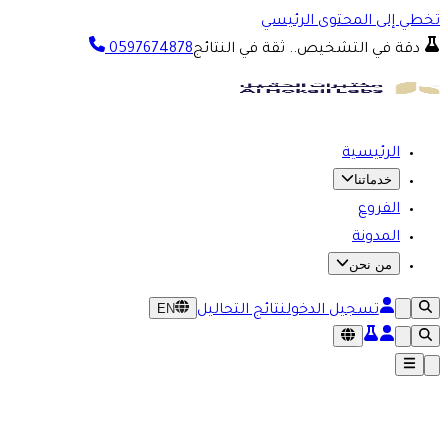
تخطي إلى المحتوى الرئيسي
دقة في التشخيص.. ثقة في النتائج
0597674878
الرئيسية
خدماتنا
الفروع
المدونة
من نحن
EN
تسجيل الدخول
نتائج التحاليل