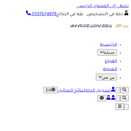
تخطي إلى المحتوى الرئيسي
دقة في التشخيص.. ثقة في النتائج
0597674878
الرئيسية
خدماتنا
الفروع
المدونة
من نحن
EN
تسجيل الدخول
نتائج التحاليل