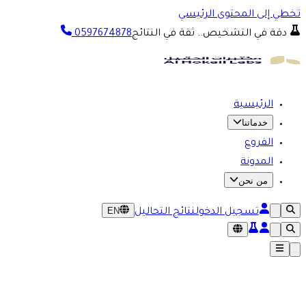
تخطي إلى المحتوى الرئيسي
دقة في التشخيص.. ثقة في النتائج
0597674878
الرئيسية
خدماتنا
الفروع
المدونة
من نحن
EN
تسجيل الدخول
نتائج التحاليل