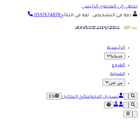
تخطي إلى المحتوى الرئيسي
دقة في التشخيص.. ثقة في النتائج
0597674878
الرئيسية
خدماتنا
الفروع
المدونة
من نحن
EN
تسجيل الدخول
نتائج التحاليل